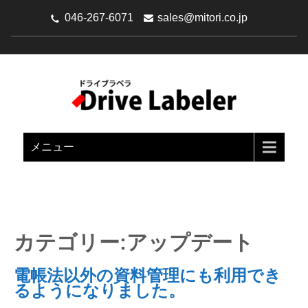
046-267-6071
sales@mitori.co.jp
DRIVE LABELER（ドライブラ
Google Driveを文書管理システムにパワーアップ
ベラ）
メニュー
カテゴリー:アップデート
電帳法以外の資料管理にも利用でき
るようになりました。